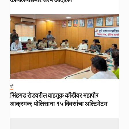
पुणे
सिंहगड रोडवरील वाहतूक कोंडीवर महापौर
आक्रमक; पोलिसांना १५ दिवसांचा अल्टिमेटम