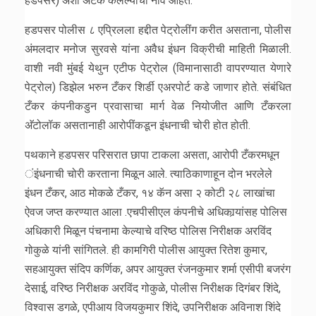
हडपसर) अशी अटक केलेल्यांची नावे आहेत.
हडपसर पोलीस ८ एप्रिलला हद्दीत पेट्रोलींग करीत असताना, पोलीस
अंमलदार मनोज सुरवसे यांना अवैध इंधन विक्रीची माहिती मिळाली.
वाशी नवी मुंबई येथुन एटीफ पेट्रोल (विमानासाठी वापरण्यात येणारे
पेट्रोल) डिझेल भरुन टँकर शिर्डी एअरपोर्ट कडे जाणार होते. संबंधित
टँकर कंपनीकडुन प्रवासाचा मार्ग वेळ नियोजीत आणि टँकरला
अ‍ॅटोलॉक असतानाही आरोपींकडून इंधनाची चोरी होत होती.
पथकाने हडपसर परिसरात छापा टाकला असता, आरोपी टँकरमधून
ंइंधनाची चोरी करताना मिळून आले. त्याठिकाणाहून दोन भरलेले
इंधन टँकर, आठ मोकळे टँकर, १४ कॅन असा २ कोटी २८ लाखांचा
ऐवज जप्त करण्यात आला .एचपीसीएल कंपनीचे अधिकार्‍यांसह पोलिस
अधिकारी मिळून पंचनामा केल्याचे वरिष्ठ पोलिस निरीक्षक अरविंद
गोकुळे यांनी सांगितले. ही कामगिरी पोलीस आयुक्त रितेश कुमार,
सहआयुक्त संदिप कर्णिक, अपर आयुक्त रंजनकुमार शर्मा एसीपी बजरंग
देसाई, वरिष्ठ निरीक्षक अरविंद गोकुळे, पोलीस निरीक्षक दिगंबर शिंदे,
विश्वास डगळे, एपीआय विजयकुमार शिंदे, उपनिरीक्षक अविनाश शिंदे