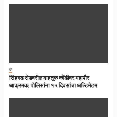
पुणे
सिंहगड रोडवरील वाहतूक कोंडीवर महापौर
आक्रमक; पोलिसांना १५ दिवसांचा अल्टिमेटम