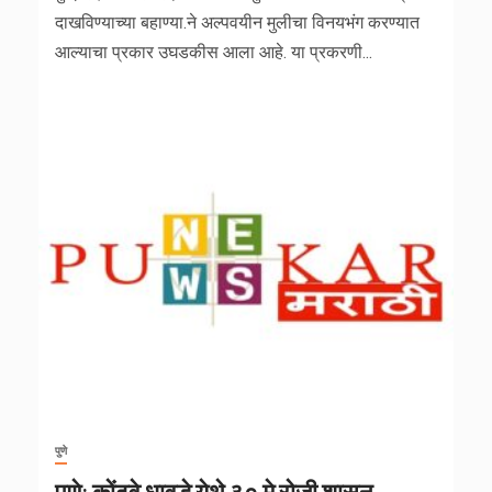
दाखविण्याच्या बहाण्या.ने अल्पवयीन मुलीचा विनयभंग करण्यात
आल्याचा प्रकार उघडकीस आला आहे. या प्रकरणी...
पुणे
पुणे: कोंढवे धावडे येथे ३० मे रोजी शासन