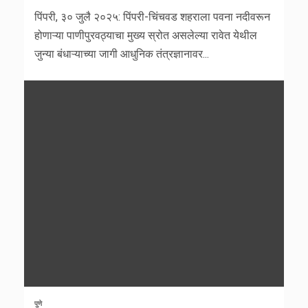
पिंपरी, ३० जुलै २०२५: पिंपरी-चिंचवड शहराला पवना नदीवरून
होणाऱ्या पाणीपुरवठ्याचा मुख्य स्रोत असलेल्या रावेत येथील
जुन्या बंधाऱ्याच्या जागी आधुनिक तंत्रज्ञानावर...
पुणे