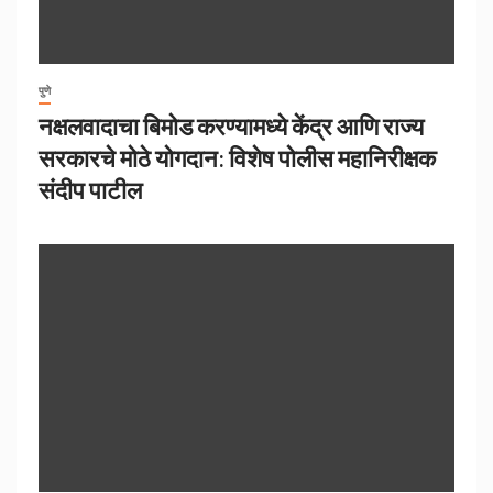
पुणे
नक्षलवादाचा बिमोड करण्यामध्ये केंद्र आणि राज्य
सरकारचे मोठे योगदान: विशेष पोलीस महानिरीक्षक
संदीप पाटील