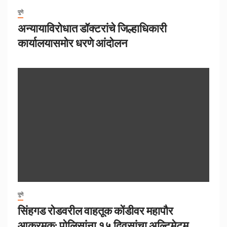
पुणे
अन्यायाविरोधात डॉक्टरांचे जिल्हाधिकारी
कार्यालयासमोर धरणे आंदोलन
पुणे
सिंहगड रोडवरील वाहतूक कोंडीवर महापौर
आक्रमक; पोलिसांना १५ दिवसांचा अल्टिमेटम