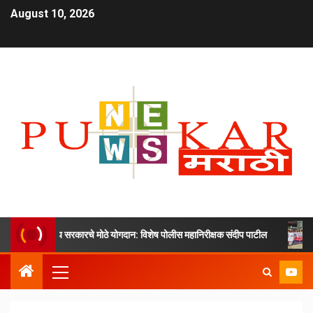
August 10, 2026
 आणि राज्य सरकारचे मोठे योगदान: विशेष पोलीस महानिरीक्षक संदीप पाटील
अन्या