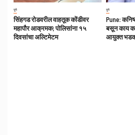
पुणे
पुणे
सिंहगड रोडवरील वाहतूक कोंडीवर
Pune: कनिष्
महापौर आक्रमक; पोलिसांना १५
बसून काय क
दिवसांचा अल्टिमेटम
आयुक्त भड