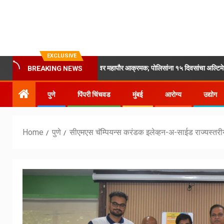
EXCLUSIVE
िंहगड रोडवरील वाहतूक कोंडीवर महापौर आक्रमक; पोलिसांना १५ दिवसांचा अल्टिमेटम
BREAKING NEWS
पुणे
पिंपरी चिंचवड
मुंबई
आरोग्य
उद्योग
Home
पुणे
सीएमएस चॅम्पियन्स करंडक इलेव्हन-अ-साईड राज्यस्तरी