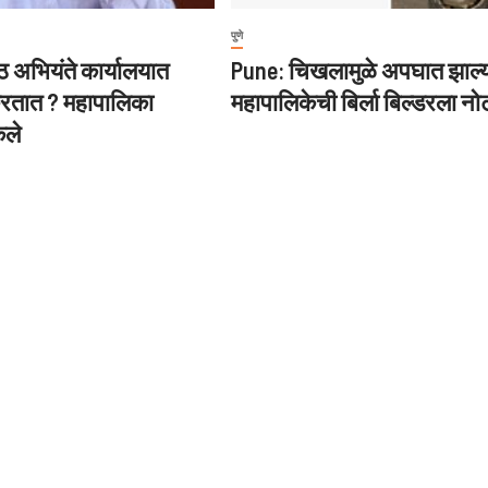
पुणे
ठ अभियंते कार्यालयात
Pune: चिखलामुळे अपघात झाल्य
रतात ? महापालिका
महापालिकेची बिर्ला बिल्डरला न
कले