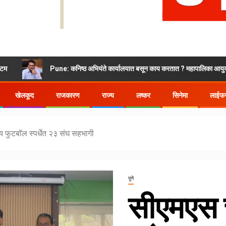
Pune: कनिष्ठ अभियंते कार्यालयात बसून काय करतात ? महापालिका आयुक्त भडकले
खेलकूद
राजकारण
राज्य
लष्कर
सिनेमा
लाईफस
य फुटबॉल स्पर्धेत २३ संघ सहभागी
पुणे
सीएमएस च