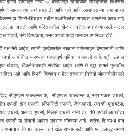
पणे झाली. सीएमएस गेल्या ५८ वर्षांपासून सामाजिक, सांस्कृतिक, शैक्षणिक
ूर्णपणे समाजाच्या संगोपनासाठी आणि पुणे आणि आसपासच्या समाजाच्या
राधिकरण हा पिंपरी-चिंचवड मधील स्थानिकांचा समावेश असलेला क्लब आहे
गुंतलेला असतो आणि परिसरातील खेळांना प्रोत्साहन देण्यासाठी कठोर
स शेट्टी, मनी विश्वकर्मा, तनय आपटे आदी मान्यवर उपस्थित होते.
 पक्ष नेते आहेत, त्यांनी प्रदेशातील खेळांना प्रोत्साहन देण्यासाठी आणि
ा स्पर्धा आयोजित करण्यात महत्त्वपूर्ण भूमिका बजावली आहे. श्री उल्हास
 एक खेळाडू, ॲथलेटिक्सशी संबंधित आहेत आणि ते खूप चांगले फुटबॉल
क राहिला आहे आणि पिंपरी-चिंचवड मधील तरुणांना निरोगी जीवनशैलीसाठी
नांदेड, सीएमएस फाल्कन्स अ, सीएमएस फाल्कन्स ब, स्ट्रायकर्स एफसी,
न एफसी, झेन एफसी, इन्फिनिटी एफसी, जेजेएफसी, खडकी युनायटेड,
स्वराज एफसी, अलार्ड एफसी, मिलर्स एफसी यांनी तर, 40 वर्षावरील(प्रौढ)
ास एफसी या संघानी आपला सहभाग नोंदवला आहे. तसेच, हि स्पर्धा बाद
ढत्या तापमानाचा विचार करून, सर्व खेळ संध्याकाळी आणि फ्लडलाइट्समध्ये