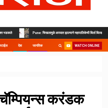
Pune: चिखलामुळे अपघात झाल्याने महापालिकेची बिर्ला बिल्डरला नोटीस
WATCH ONLINE
्टाईल
देश
जागतिक
ॅम्पियन्स करंडक