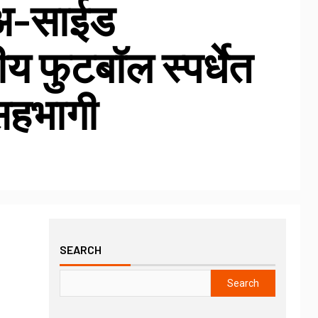
-अ-साईड
ीय फुटबॉल स्पर्धेत
सहभागी
SEARCH
Search