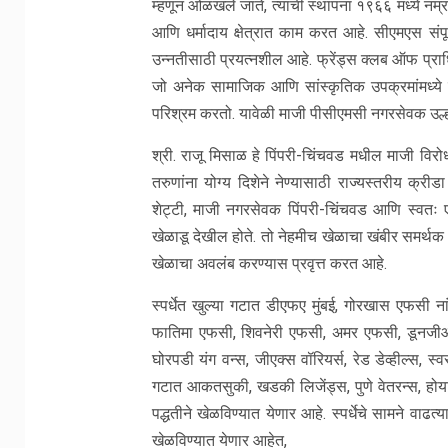
म्हणून ओळखले जाते, त्याची स्थापना १९६६ मध्ये नम्र
आणि धर्मादाय क्षेत्रात काम करत आहे. सीएमएस संप
उन्नतीसाठी प्रयत्नशील आहे. फ्रेंड्स क्लब ऑफ प्
जो अनेक सामाजिक आणि सांस्कृतिक उपक्रमांमध्ये 
परिश्रम करतो. यावेळी माजी पीसीएमसी नगरसेवक उल्हा
श्री. राजू मिसाळ हे पिंपरी-चिंचवड मधील माजी विरोधी
तरुणांना योग्य दिशेने नेण्यासाठी राज्यस्तरीय क्रीड
शेट्टी, माजी नगरसेवक पिंपरी-चिंचवड आणि स्वतः
खेळाडू देखील होते. तो नेहमीच खेळाचा खंबीर समर्थ
खेळाचा अवलंब करण्यास प्रवृत्त करत आहे.
स्पर्धेत खुल्या गटात डीएफए मुंबई, गोरखास एफसी 
फातिमा एफसी, शिवनेरी एफसी, अमर एफसी, डूनजीओ
घोरपडी यंग वन्स, जीएक्स वॉरियर्स, रेड डेव्हील्स, 
गटात आकतसुकी, खडकी लिजेंड्स, पुणे वेतरन्स, होय
पद्धतीने खेळविण्यात येणार आहे. स्पर्धेचे सामने वा
खेळविण्यात येणार आहेत,