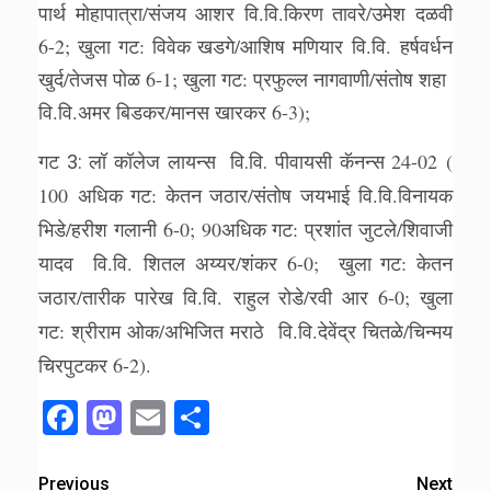
पार्थ मोहापात्रा/संजय आशर वि.वि.किरण तावरे/उमेश दळवी
6-2; खुला गट: विवेक खडगे/आशिष मणियार वि.वि. हर्षवर्धन
खुर्द/तेजस पोळ 6-1; खुला गट: प्रफुल्ल नागवाणी/संतोष शहा
वि.वि.अमर बिडकर/मानस खारकर 6-3);
24-02 (
गट 3: लॉ कॉलेज लायन्स वि.वि. पीवायसी कॅनन्स
100 अधिक गट: केतन जठार/संतोष जयभाई वि.वि.विनायक
भिडे/हरीश गलानी 6-0; 90अधिक गट: प्रशांत जुटले/शिवाजी
यादव वि.वि. शितल अय्यर/शंकर 6-0; खुला गट: केतन
जठार/तारीक पारेख वि.वि. राहुल रोडे/रवी आर 6-0; खुला
गट: श्रीराम ओक/अभिजित मराठे वि.वि.देवेंद्र चितळे/चिन्मय
चिरपुटकर 6-2).
Facebook
Mastodon
Email
Share
Previous
Next