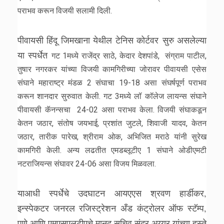
पराभव करून विजयी सलामी दिली.
पीवायसी हिंदू जिमखाना येथील टेनिस कोर्टवर सुरु असलेल्या
या स्पर्धेत
गट 1मध्ये राजेंद्र साठे, केदार देशपांडे, संग्राम पाटील,
तुषार नगरकर यांच्या विजयी कामगिरीच्या जोरावर पीवायसी एसेस
संघाने महाराष्ट्र मंडळ 2 संघाचा 19-18 असा संघर्षपूर्ण पराभव
करून शानदार सुरुवात केली. गट 3मध्ये लॉ कॉलेज लायन्स संघाने
पीवायसी कॅनन्सचा 24-02 असा पराभव केला. विजयी संघाकडून
केतन जठार, संतोष जयभाई, प्रशांत जुटले, शिवाजी यादव, केतन
जठार, तारीक पारेख, श्रीराम ओक, अभिजित मराठे यांनी सुरेख
कामगिरी केली. अन्य लढतीत एमडब्लूटीए 1 संघाने ओडीएमटी
नटराजियन्स संघावर 24-06 असा विजय मिळवला.
याआधी स्पर्धेचे उदघाटन आयएएस श्रवण हार्डीकर,
इन्स्पेकटर जनरल रजिस्ट्रेशन अँड कंट्रोलर ऑफ स्टॅम्प,
पुणे आणि एमएसएलटीएचे मानद सचिव सुंदर अय्यर यांच्या हस्ते