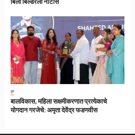
बिर्ला बिल्डरला नोटीस
पुणे
बालविकास, महिला सक्षमीकरणात प्रत्येकाचे
योगदान गरजेचे: अमृता देवेंद्र फडणवीस