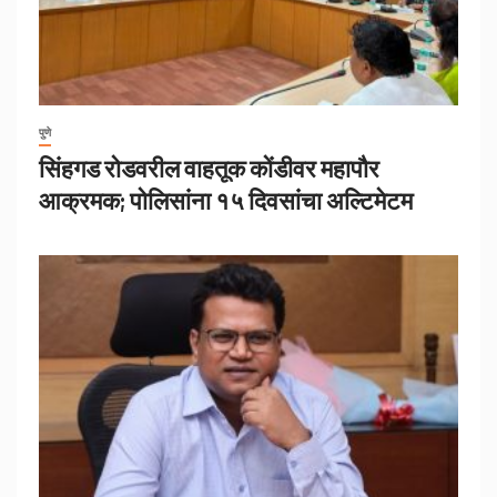
पुणे
सिंहगड रोडवरील वाहतूक कोंडीवर महापौर
आक्रमक; पोलिसांना १५ दिवसांचा अल्टिमेटम