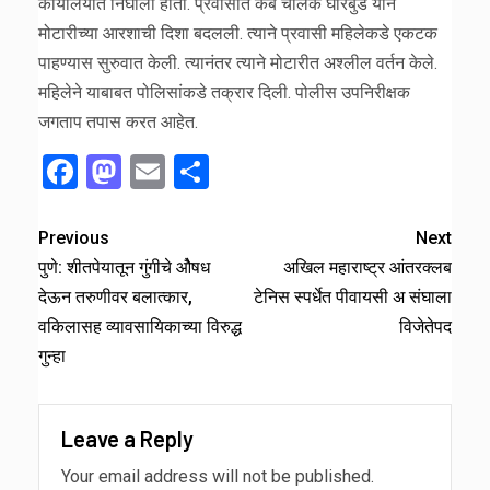
कार्यालयात निघाली होती. प्रवासात कॅब चालक घारबुडे याने
मोटारीच्या आरशाची दिशा बदलली. त्याने प्रवासी महिलेकडे एकटक
पाहण्यास सुरुवात केली. त्यानंतर त्याने मोटारीत अश्लील वर्तन केले.
महिलेने याबाबत पोलिसांकडे तक्रार दिली. पोलीस उपनिरीक्षक
जगताप तपास करत आहेत.
Facebook
Mastodon
Email
Share
Previous
Next
पुणे: शीतपेयातून गुंगीचे ओैषध
अखिल महाराष्ट्र आंतरक्लब
देऊन तरुणीवर बलात्कार,
टेनिस स्पर्धेत पीवायसी अ संघाला
वकिलासह व्यावसायिकाच्या विरुद्ध
विजेतेपद
गुन्हा
Leave a Reply
Your email address will not be published.