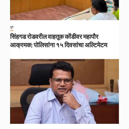
पुणे
सिंहगड रोडवरील वाहतूक कोंडीवर महापौर
आक्रमक; पोलिसांना १५ दिवसांचा अल्टिमेटम