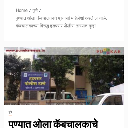
Home
पुणे
पुण्यात ओला कॅबचालकाचे प्रवासी महिलेशी अश्लील चाळे,
कॅबचालकाच्या विरुद्ध हडपसर पोलीस ठाण्यात गुन्हा
पुणे
पुण्यात ओला कॅबचालकाचे