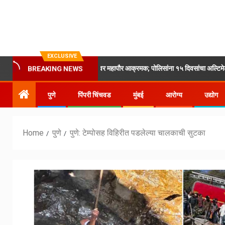
EXCLUSIVE
सिंहगड रोडवरील वाहतूक कोंडीवर महापौर आक्रमक; पोलिसांना १५ दिवसांचा अल्टिमेटम
BREAKING NEWS
पुणे
पिंपरी चिंचवड
मुंबई
आरोग्य
उद्योग
Home
पुणे
पुणे: टेम्पोसह विहिरीत पडलेल्या चालकाची सुटका