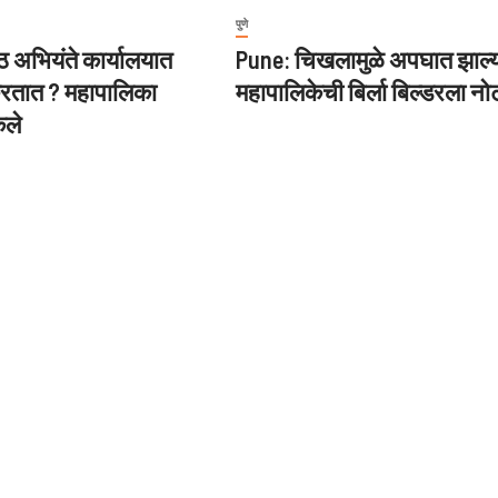
पुणे
ठ अभियंते कार्यालयात
Pune: चिखलामुळे अपघात झाल्य
रतात ? महापालिका
महापालिकेची बिर्ला बिल्डरला न
कले