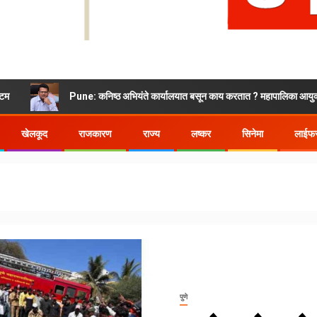
Pune: कनिष्ठ अभियंते कार्यालयात बसून काय करतात ? महापालिका आयुक्त भडकले
खेलकूद
राजकारण
राज्य
लष्कर
सिनेमा
लाईफस
पुणे