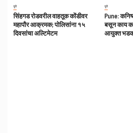
पुणे
पुणे
सिंहगड रोडवरील वाहतूक कोंडीवर
Pune: कनिष्
महापौर आक्रमक; पोलिसांना १५
बसून काय क
दिवसांचा अल्टिमेटम
आयुक्त भड