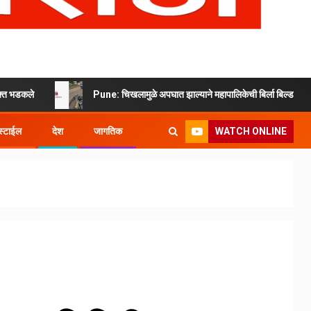
Pune: चिखलामुळे अपघात झाल्याने महापालिकेची बिर्ला बिल्डरला नोटीस
WATCH ONLINE
्टाईल
देश
जागतिक