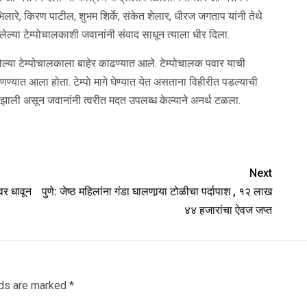
 भिलारे, किरण पाटील, शुभम शिर्के, संकेत शेलार, धीरज जगताप यांनी तेथे
ल्या टेम्पोचालकाशी जवानांनी संवाद साधून त्याला धीर दिला.
ेल्या टेम्पोचालकाला बाहेर काढण्यात आले. टेम्पोचालक पवार याची
आणण्यात आला होता. टेम्पाे मागे घेण्यात येत असताना विहीरीत पडल्याची
 झाली असून जवानांनी त्वरीत मदत उपलब्ध केल्याने अनर्थ टळला.
Next
वर धावून
पुणे: जेष्ठ महिलांना गंडा घालणार्‍या टोळीचा पर्दापाश , १२ लाख
४४ हजारांचा ऐवज जप्त
lds are marked
*