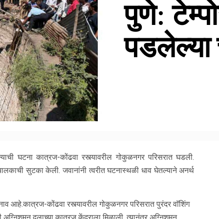
पुणे: टेम
पडलेल्य
्याची घटना कात्रज-कोंढवा रस्त्यावरील गोकुळनगर परिसरात घडली.
ोचालकाची सुटका केली. जवानांनी त्वरीत घटनास्थळी धाव घेतल्याने अनर्थ
नाव आहे.कात्रज-कोंढवा रस्त्यावरील गोकुळनगर परिसरात पुरंदर वाॅशिंग
अग्निशमन दलाच्या कात्रज केंद्राला मिळाली. त्यानंतर अग्निशमन