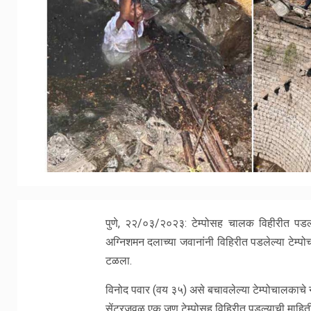
पुणे, २२/०३/२०२३: टेम्पोसह चालक विहीरीत पडल
अग्निशमन दलाच्या जवानांनी विहिरीत पडलेल्या टेम्प
टळला.
विनोद पवार (वय ३५) असे बचावलेल्या टेम्पोचालकाचे 
सेंटरजवळ एक जण टेम्पोसह विहिरीत पडल्याची माहिती 