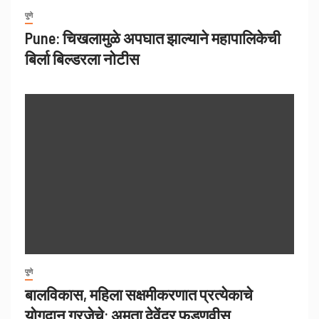
पुणे
Pune: चिखलामुळे अपघात झाल्याने महापालिकेची
बिर्ला बिल्डरला नोटीस
पुणे
बालविकास, महिला सक्षमीकरणात प्रत्येकाचे
योगदान गरजेचे: अमृता देवेंद्र फडणवीस