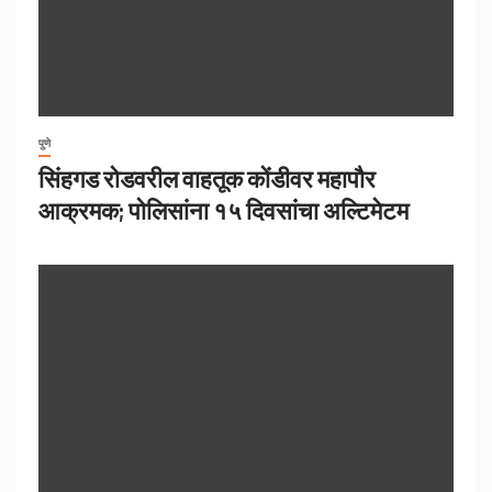
पुणे
सिंहगड रोडवरील वाहतूक कोंडीवर महापौर
आक्रमक; पोलिसांना १५ दिवसांचा अल्टिमेटम