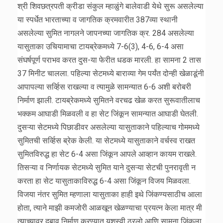
श्री शिवछत्रपती क्रीडा संकुल म्हाळुंगे बालेवाडी येथे सुरू असलेल्या
या स्पर्धेत भारताच्या व जागतिक क्रमवारीत 387व्या स्थानी
असलेल्या सुमित नागलने जापनच्या जागतिक क्र. 284 असलेल्या
यासुताका उचियामाचा टायब्रेकमध्ये 7-6(3), 4-6, 6-4 असा
संघर्षपूर्ण पराभव करत दुस-या फेरीत धडक मारली. हा सामना 2 तास
37 मिनीट चालला. पहिल्या सेटमध्ये बाराव्या गेम पर्यंत दोन्ही खेळाडूंनी
आपापल्या सर्व्हिस राखल्या व त्यामुळे सामन्यात 6-6 अशी बरोबरी
निर्माण झाली. टायब्रेकमध्ये सुमितने वरचढ खेळ करत सुरूवातीलाच
भक्कम आघाडी मिळवली व हा सेट जिंकून सामन्यात आघाडी घेतली.
दुसऱ्या सेटमध्ये पिछाडीवर असलेल्या यासुताकाने पहिल्याच गोममध्ये
सुमितची सर्व्हिस ब्रेक केली. या सेटमध्ये यासुताकाने वर्चस्व राखत
सुमितविरुद्ध हा सेट 6-4 असा जिंकून आपले आव्हान कायम राखले.
तिसऱ्या व निर्णायक सेटमध्ये सुमित याने दुसऱ्या सेटची पुनरावृती न
करता हा सेट यासुताकाविरुद्ध 6-4 असा जिंकून विजय मिळवला.
विजया नंतर सुमित म्हणाला यासुताका हाही इथे जिंकण्यसाठीच आला
होता, त्याने माझी कमजोरी आळखून खेळण्याचा प्रयत्न केला मात्र मी
त्याच्यावर दबाव निर्माण करण्यात यशस्वी ठरलो आणि सामना जिंकला.