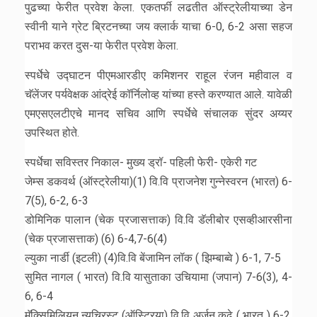
पुढच्या फेरीत प्रवेश केला. एकतर्फी लढतीत ऑस्ट्रेलीयाच्या डेन
स्वीनी याने ग्रेट ब्रिटनच्या जय क्लार्क याचा 6-0, 6-2 असा सहज
पराभव करत दुस-या फेरीत प्रवेश केला.
स्पर्धेचे उद्घाटन पीएमआरडीए कमिशनर राहूल रंजन महीवाल व
चॅलेंजर पर्यवेक्षक आंद्रेई कॉर्निलोव्ह यांच्या हस्ते करण्यात आले. यावेळी
एमएसएलटीएचे मानद सचिव आणि स्पर्धेचे संचालक सुंदर अय्यर
उपस्थित होते.
स्पर्धेचा सविस्तर निकाल- मुख्य ड्रॉ- पहिली फेरी- एकेरी गट
जेम्स डकवर्थ (ऑस्ट्रेलीया)(1) वि.वि प्राजनेश गुन्नेस्वरन (भारत) 6-
7(5), 6-2, 6-3
डोमिनिक पालान (चेक प्रजासत्ताक) वि.वि डॅलीबोर एसव्हीआरसीना
(चेक प्रजासत्ताक) (6) 6-4,7-6(4)
ल्युका नार्डी (इटली) (4)वि.वि बेंजामिन लॉक ( झिम्बाब्वे ) 6-1, 7-5
सुमित नागल ( भारत) वि.वि यासुताका उचियामा (जपान) 7-6(3), 4-
6, 6-4
मॅक्सिमिलियन न्यूच्रिस्ट (ऑस्ट्रिया) वि.वि अर्जुन कढे ( भारत ) 6-2,