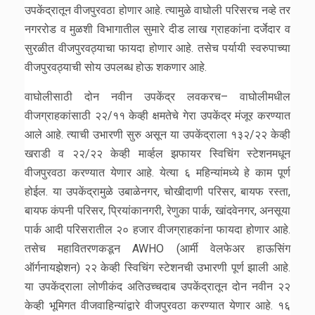
उपकेंद्रातून वीजपुरवठा होणार आहे. त्यामुळे वाघोली परिसरच नव्हे तर
नगररोड व मुळशी विभागातील सुमारे दीड लाख ग्राहकांना दर्जेदार व
सुरळीत वीजपुरवठ्याचा फायदा होणार आहे. तसेच पर्यायी स्वरुपाच्या
वीजपुरवठ्याची सोय उपलब्ध होऊ शकणार आहे.
वाघोलीसाठी दोन नवीन उपकेंद्र लवकरच– वाघोलीमधील
वीजग्राहकांसाठी २२/११ केव्ही क्षमतेचे गेरा उपकेंद्र मंजूर करण्यात
आले आहे. त्याची उभारणी सुरु असून या उपकेंद्राला १३२/२२ केव्ही
खराडी व २२/२२ केव्ही मार्व्हल झफायर स्विचिंग स्टेशनमधून
वीजपुरवठा करण्यात येणार आहे. येत्या ६ महिन्यांमध्ये हे काम पूर्ण
होईल. या उपकेंद्रामुळे उबाळेनगर, चोखीदाणी परिसर, बायफ रस्ता,
बायफ कंपनी परिसर, प्रियांकानगरी, रेणुका पार्क, खांदवेनगर, अनसूया
पार्क आदी परिसरातील २० हजार वीजग्राहकांना फायदा होणार आहे.
तसेच महावितरणकडून AWHO (आर्मी वेलफेअर हाऊसिंग
ऑर्गनायझेशन) २२ केव्ही स्विचिंग स्टेशनची उभारणी पूर्ण झाली आहे.
या उपकेंद्राला लोणीकंद अतिउच्चदाब उपकेंद्रातून दोन नवीन २२
केव्ही भूमिगत वीजवाहिन्यांद्वारे वीजपुरवठा करण्यात येणार आहे. १६