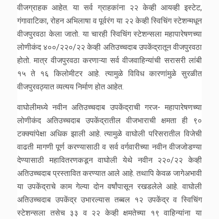
वीजग्राहक आहेत. या सर्व ग्राहकांना २२ केव्ही आयव्ही इस्टेट,
गंगावाटिका, रोहन अभिलाषा व पूर्वरंग या २२ केव्ही स्विचिंग स्टेशन्मधून
वीजपुरवठा केला जातो. या चारही स्विचिंग स्टेशन्सला महापारेषणच्या
लोणीकंद ४००/२२०/२२ केव्ही अतिउच्चदाब उपकेंद्रातून वीजपुरवठा
होतो. मात्र वीजपुरवठा करणाऱ्या सर्व वीजवाहिन्यांची सरासरी लांबी
१५ ते १६ किलोमीटर आहे. त्यामुळे विविध कारणांमुळे सुरळीत
वीजपुरवठ्यात व्यत्यय निर्माण होत आहेत.
वाघोलीमध्ये नवीन अतिउच्चदाब उपकेंद्राची गरज- महापारेषणच्या
लोणीकंद अतिउच्चदाब उपकेंद्रातील वीजभाराची क्षमता ही ९०
टक्क्यांपेक्षा अधिक झाली आहे. त्यामुळे वाघोली परिसरातील विजेची
वाढती मागणी पूर्ण करण्यासाठी व सर्व वर्गवारीच्या नवीन वीजजोडण्या
देण्यासाठी महावितरणकडून वाघोली येथे नवीन २२०/२२ केव्ही
अतिउच्चदाब प्रस्तावित करण्यात आले आहे. तथापि केवळ जागेअभावी
या उपकेंद्राचे काम गेल्या दोन वर्षांपासून रखडलेले आहे. वाघोली
अतिउच्चदाब उपकेंद्र उभारल्यास तब्बल १२ उपकेंद्र व स्विचिंग
स्टेशन्सला तसेच ३३ व २२ केव्ही क्षमतेच्या १९ वाहिन्यांना या