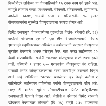
किलोमीटर लांबीच्या या वीजवाहिन्यांचे ९५ टक्के काम पूर्ण झाले आहे.
त्यामुळे लोहगाव रस्ता, जाधववस्ती, गोरेवस्ती, बहिरटवस्ती, सुयोगनगर,
वाघोली गावठाण, भावडी रस्ता या परिसरातील १८ हजार
वीजग्राहकांना सुरळीत वीजपुरवठ्याचा फायदा होणार आहे.
सिमेंट रस्त्यामुळे वीजयंत्रणेच्या दुरुस्तीला विलंब- रविवारी (दि. २६)
वाघोली परिसरात एकामागे एक तीन वीजवाहिन्यांमध्ये बिघाड
झाल्यामुळे महावितरणच्या अभियंता व कर्मचाऱ्यांनी रात्रभर वीजपुरवठा
सुरळीत ठेवण्याचे अथक परीश्रम केले. यात फक्त साईसत्यम २२
केव्ही वीजवाहिनीला पर्यायी स्वरुपात वीजपुरवठा करणे शक्य झाले
नाही. परिणामी ९ हजार ५०० ग्राहकांचा वीजपुरवठा बंद राहिला.
यासाठी सिमेंट काँक्रीटकरणाचा रस्ता कारणीभूत ठरल्याचे दिसून
आले आहे. अतिरिक्त स्वरुपात असलेल्या २२ केव्ही करोला-२
वाहिनीद्वारे साईसत्यम वाहिनीला पर्यायी वीजपुरवठ्याची सोय आहे.
मात्र ही वाहिनी पूर्वरंग सोसायटीजवळ सिमेंट काँक्रीटच्या
रस्त्याखाली गेल्याचे दिसून आले. जेसीबी व ब्रेकरने सिमेंट रस्त्याचे
खोदकाम केल्यानंतर सोमवारी (दि. २७) रात्री ८.३० वाजताच्या