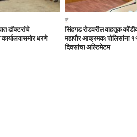
पुणे
ात डॉक्टरांचे
सिंहगड रोडवरील वाहतूक कोंडी
ी कार्यालयासमोर धरणे
महापौर आक्रमक; पोलिसांना १
दिवसांचा अल्टिमेटम