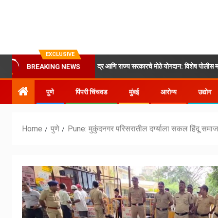
EXCLUSIVE
षलवादाचा बिमोड करण्यामध्ये केंद्र आणि राज्य सरकारचे मोठे योगदान: विशेष पोलीस महानिरीक्षक 
BREAKING NEWS
पुणे
पिंपरी चिंचवड
मुंबई
आरोग्य
उद्योग
Home
पुणे
Pune: मुकुंदनगर परिसरातील दर्ग्याला सकल हिंदू समाज