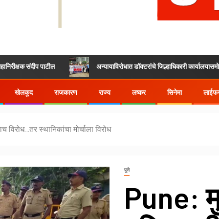
संदीप पाटील
अन्यायाविरोधात डॉक्टरांचे जिल्हाधिकारी कार्यालयासमोर धरणे आंद
खेलकूद
राजकारण
राज्य
लष्कर
सिनेमा
लाईफस
ाच विरोध…तर स्थानिकांचा मोर्चाला विरोध
पुणे
Pune: म