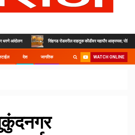
ोलन
सिंहगड रोडवरील वाहतूक कोंडीवर महापौर आक्रमक; पोलिसांना १५ दिवसां
WATCH ONLINE
्टाईल
देश
जागतिक
ुकुंदनगर