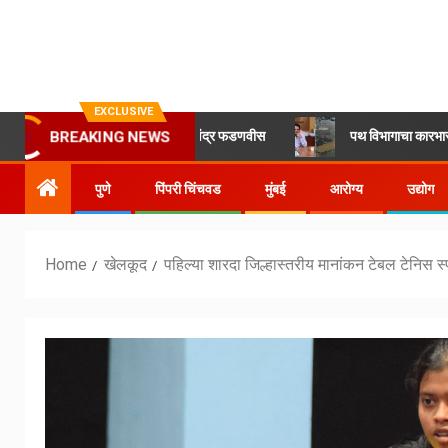
EXCLUSIVE
 योगदान गरजेचे: अमृता देवेंद्र फडणवीस
पथ विभागाचा कारभार ढिसाळच , रस्त्
BREAKING NEWS
पुणे
पिंपरी चिंचवड
मुंबई
आरोग्य
उद्योग
Home
खेलकूद
पहिल्या शारदा जिल्हास्तरीय मानांकन टेबल टेनिस स्प