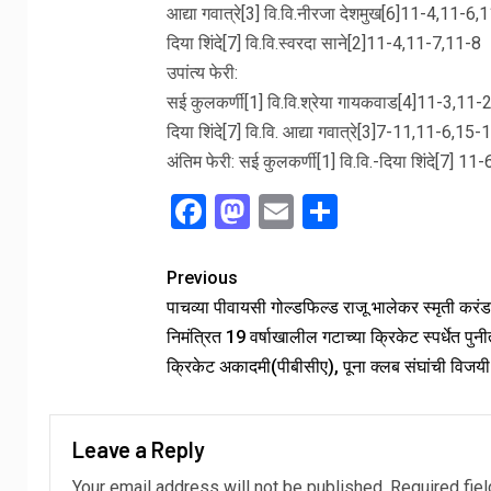
आद्या गवात्रे[3] वि.वि.नीरजा देशमुख[6]11-4,11-6,
दिया शिंदे[7] वि.वि.स्वरदा साने[2]11-4,11-7,11-8
उपांत्य फेरी:
सई कुलकर्णी[1] वि.वि.श्रेया गायकवाड[4]11-3,11-
दिया शिंदे[7] वि.वि. आद्या गवात्रे[3]7-11,11-6,1
अंतिम फेरी: सई कुलकर्णी[1] वि.वि.-दिया शिंदे[7] 1
Facebook
Mastodon
Email
Share
Previous
पाचव्या पीवायसी गोल्डफिल्ड राजू भालेकर स्मृती करं
निमंत्रित 19 वर्षाखालील गटाच्या क्रिकेट स्पर्धेत पु
क्रिकेट अकादमी(पीबीसीए), पूना क्लब संघांची विजय
Leave a Reply
Your email address will not be published.
Required fie