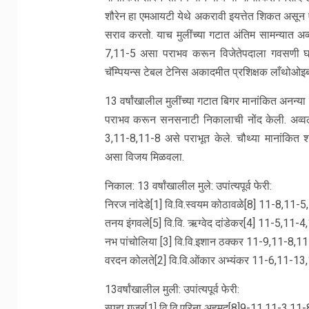
शौरेन हा एमआयटी येथे अकरावी इयत्तेत शिकत असून एम
सराव करतो. याच मुलींच्या गटात अंतिम सामन्यात अव
7,11-5 असा पराभव करून विजेतेपदाला गवसणी घ
चॅम्पियन्स टेबल टेनिस अकादमीत प्रशिक्षक लाँथोओइब य
13 वर्षांखालील मुलींच्या गटात बिगर मानांकित अनन्
पराभव करून सनसनाटी निकालाची नोंद केली. अव्वल
3,11-8,11-8 असे पराभूत केले. चौथ्या मानांकित श
असा विजय मिळवला.
निकाल: 13 वर्षांखालील मुले: उपांत्यपूर्व फेरी:
निरज नांदेडे[1] वि.वि.स्वयम कोठावळे[8] 11-8,11-
तनय इंगवले[5] वि.वि. ऋग्वेद दांडेकर[4] 11-5,11-4
नभ पांचोलिया [3] वि.वि.इशान ठक्कर 11-9,11-8,1
वरदन कोलते[2] वि.वि.ओंकार अभ्यंकर 11-6,11-13
13वर्षांखालील मुली: उपांत्यपूर्व फेरी:
स्पृहा गुजर[1] वि.वि.एरिना अहमद[8]9-11,11-3,11