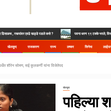
यांवर एवढे खड्डे पडले कसे ?
पवना धरण ९९ टक्के भरले; विसर्ग वाढणार, नदी
खेलकूद
राजकारण
राज्य
लष्कर
सिनेमा
लाईफस
र्धेत शौरेन सोमण, सई कुलकर्णी यांना विजेतेपद
खेलकूद
पहिल्या श