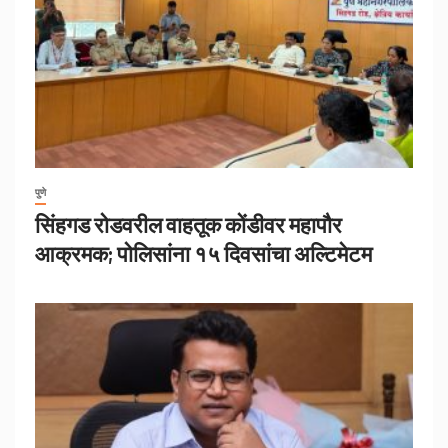
पुणे
सिंहगड रोडवरील वाहतूक कोंडीवर महापौर
आक्रमक; पोलिसांना १५ दिवसांचा अल्टिमेटम