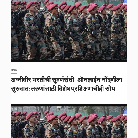
लष्कर
अग्नीवीर भरतीची सुवर्णसंधी! ऑनलाईन नोंदणीला
सुरुवात; तरुणांसाठी विशेष प्रशिक्षणाचीही सोय