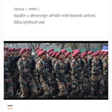
Home
लष्कर
खडकीत ४ ऑगस्टपासून अग्निवीर भरती मेळाव्याचे आयोजन;
विविध श्रेणींसाठी संधी
लष्कर