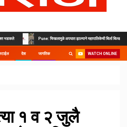
Pune: चिखलामुळे अपघात झाल्याने महापालिकेची बिर्ला बिल्डरला नोटीस
WATCH ONLINE
्टाईल
देश
जागतिक
त्या १ व २ जुलै