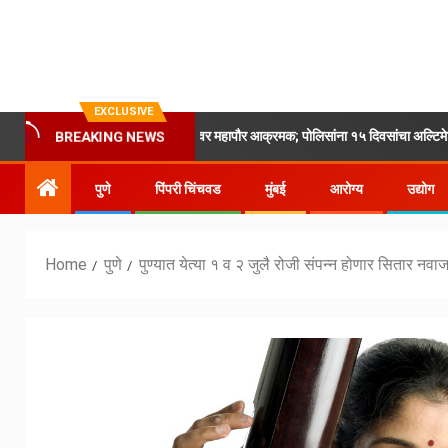
EXCLUSIVE
सिंहगड रोडवरील वाहतूक कोंडीवर महापौर आक्रमक; पोलिसांना १५ दिवसांचा अल्टिमेटम
BREAKING NEWS
पुणे
पिंपरी चिंचवड
मुंबई
आरोग्य
उद्योग
Home
पुणे
पुण्यात येत्या १ व २ जुलै रोजी संपन्न होणार सितार नव