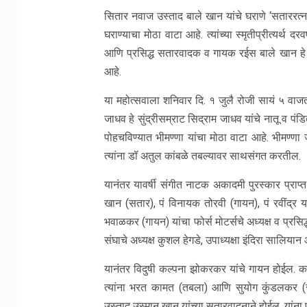
सितार नवाज उस्ताद बाले खान यांचे घराणे ‘सताररत्न’
घराण्याचा मोठा वाटा आहे. त्यांच्या स्मृतीप्रीत्यर्थ 
आणि प्रसिद्ध सतारवादक व गायक रईस बाले खान हे य
आहे.
या महोत्सवाला शनिवार दि. १ जुलै रोजी सायं ५ वाजता
जाधव हे सुंद्रीसम्राट सिद्राम जाधव यांचे नातू व पंड
पोहचविण्यात भीमण्णा यांचा मोठा वाटा आहे. भीमण्णा
त्यांना डॉ अतुल कांबळे तबल्यावर साथसंगत करतील.
यानंतर यावर्षी संगीत नाटक अकादमी पुरस्कार प्राप्
खान (सतार), पं विनायक तोरवी (गायन), पं रवींद
भवाळकर (गायन) यांचा फोर्स मोटर्सचे अध्यक्ष व प्रसि
संघाचे अध्यक्ष कुशल हेगडे, उपाध्यक्षा इंदिरा सा
यानंतर विदुषी कल्पना झोकरकर यांचे गायन होईल. कल्प
त्यांना भरत कामत (तबला) आणि सुयोग कुंडलकर (सं
उस्ताद उस्मान खान यांच्या सतारवादनाने होईल. यांना