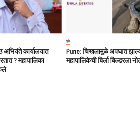
पुणे
ठ अभियंते कार्यालयात
Pune: चिखलामुळे अपघात झाल्य
रतात ? महापालिका
महापालिकेची बिर्ला बिल्डरला न
कले