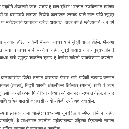
 पदवीने ओळखले जाते. सतार हे वाद्य दक्षिण भारतात रुजविण्यात त्यांच्या
दरवर्षी या घराण्याचे सातव्या पिढीचे कलाकार उस्ताद बाले खान यांचे सुपुत्र
ा महोत्सवाचे आयोजन करीत असतात. सदर वर्ष हे महोत्सवाचे ५ वे वर्ष
 सुरुवात होईल. यावेळी भीमण्णा जाधव यांचे सुंद्री वादन होईल. भीमण्णा
ित चिदानंद जाधव यांचे चिरंजीव आहेत. सुंद्री वाद्यास सातासमुद्रापलीकडे
 जाधव यांचे सुपुत्र व्यंकटेश कुमार हे देखील यावेळी सादरीकरण करतील.
त कलाकारांचा विशेष सन्मान करण्यात येणार आहे. यावेळी उस्ताद उस्मान
्र यावगल (तबला), विदुषी आरती अंकलीकर टिकेकर (गायन) आणि पं उदय
द्ध उद्योजक डॉ अभय फिरोदिया यांच्या हस्ते सत्कार करण्यात येईल. कन्नड
लियान आणि सचिव मालती कलमाडी आदी यावेळी उपस्थित असतील.
ना झोकरकर या ग्वाल्हेर घराण्याच्या सुप्रसिद्ध व ज्येष्ठ गायिका आहेत.
वादिनी) हे साथसंगत करतील. महोत्सवाच्या पहिल्या दिवसाची सांगता
 पं रविंद्र यावगल हे तबलासाथ करतील.