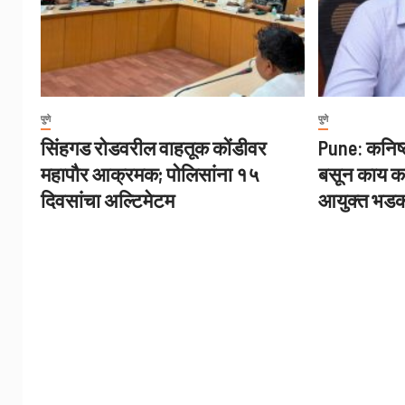
पुणे
पुणे
सिंहगड रोडवरील वाहतूक कोंडीवर
Pune: कनिष्
महापौर आक्रमक; पोलिसांना १५
बसून काय क
दिवसांचा अल्टिमेटम
आयुक्त भड