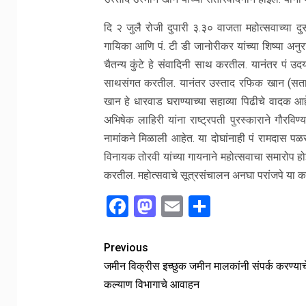
दि २ जुलै रोजी दुपारी ३.३० वाजता महोत्सवाच्या दुस
गायिका आणि पं. टी डी जानोरीकर यांच्या शिष्या अनुर
चैतन्य कुंटे हे संवादिनी साथ करतील. यानंतर पं 
साथसंगत करतील. यानंतर उस्ताद रफिक खान (सतार
खान हे धारवाड घराण्याच्या सहाव्या पिढीचे वादक आ
अभिषेक लाहिरी यांना राष्ट्रपती पुरस्काराने गौरविण
नामांकने मिळाली आहेत. या दोघांनाही पं रामदास पळस
विनायक तोरवी यांच्या गायनाने महोत्सवाचा समारोप होईल
करतील. महोत्सवाचे सूत्रसंचालन अनघा परांजपे या 
Facebook
Mastodon
Email
Share
Previous
जमीन विक्रीस इच्छुक जमीन मालकांनी संपर्क करण्या
कल्याण विभागाचे आवाहन