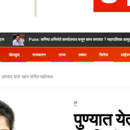
Pune: कनिष्ठ अभियंते कार्यालयात बसून काय करतात ? महापालिका आयुक्त भडकले
खेलकूद
राजकारण
राज्य
लष्कर
सिनेमा
लाईफस
ाज उस्ताद बाले खान संगीत महोत्सव
पुणे
पुण्यात ये