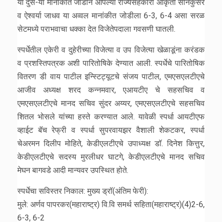
या दुस-या मानांकीत जोडीने आपल्या राज्यसहकारी आकृती सोनकुसरे
व ऐश्वर्या जाधव या अव्वल मानांकीत जोडीला 6-3, 6-4 असा सरळ
सेटमध्ये पराभवाचा धक्का देत विजेतेपदाला गवसणी घातली.
स्पर्धेतील एकेरी व दुहेरीच्या विजेत्या व उप विजेत्या खेळाडूंना करंडक
व प्रशस्तिपत्रक अशी पारितोषिके देण्यात आली. स्पर्धेचे पारितोषिक
वितरण डी वाय पाटील इन्स्टिट्यूटचे संजय पाटील, एमएसएलटीएचे
आजीव अध्यक्ष शरद कन्नमवार, एआयटीए चे सहसचिव व
एमएसएलटीएचे मानद सचिव सुंदर अय्यर, एमएसएलटीएचे सहसचिव
शितल भोसले यांच्या हस्ते करण्यात आले. यावेळी स्पर्धा आयटीएफ
व्हाईट बॅच रेफ्री व स्पर्धा सुपरवायझर वैशाली शेकटकर, स्पर्धा
चेअरमन दिलीप मोहिते, केडीएलटीएचे उपाध्यक्ष डॉ. दिनेश कित्तुर,
केडीएलटीएचे सदस्य मुरलीधर घाटगे, केडीएलटीएचे मानद सचिव
मेघन बागवडे आदी मान्यवर उपस्थित होते.
स्पर्धेचा सविस्तर निकाल: मुख्य ड्रॉ(अंतिम फेरी):
मुले: अर्णव पापरकर(महाराष्ट्र) वि.वि समर्थ सहिता(महाराष्ट्र)(4)2-6,
6-3, 6-2