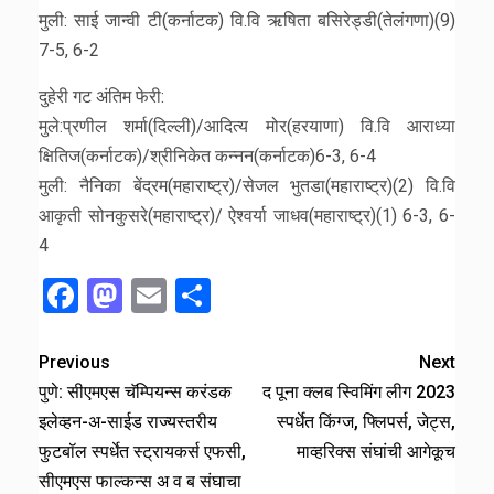
मुली: साई जान्वी टी(कर्नाटक) वि.वि ऋषिता बसिरेड्डी(तेलंगणा)(9)
7-5, 6-2
दुहेरी गट अंतिम फेरी:
मुले:प्रणील शर्मा(दिल्ली)/आदित्य मोर(हरयाणा) वि.वि आराध्या
क्षितिज(कर्नाटक)/श्रीनिकेत कन्नन(कर्नाटक)6-3, 6-4
मुली: नैनिका बेंद्रम(महाराष्ट्र)/सेजल भुतडा(महाराष्ट्र)(2) वि.वि
आकृती सोनकुसरे(महाराष्ट्र)/ ऐश्वर्या जाधव(महाराष्ट्र)(1) 6-3, 6-
4
Facebook
Mastodon
Email
Share
Previous
Next
पुणे: सीएमएस चॅम्पियन्स करंडक
द पूना क्लब स्विमिंग लीग 2023
इलेव्हन-अ-साईड राज्यस्तरीय
स्पर्धेत किंग्ज, फ्लिपर्स, जेट्स,
फुटबॉल स्पर्धेत स्ट्रायकर्स एफसी,
माव्हरिक्स संघांची आगेकूच
सीएमएस फाल्कन्स अ व ब संघाचा